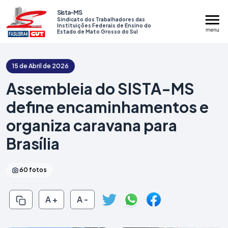
Sista-MS
Sindicato dos Trabalhadores das
Instituições Federais de Ensino do
Estado de Mato Grosso do Sul
15 de Abril de 2026
Assembleia do SISTA-MS
define encaminhamentos e
Institucional
organiza caravana para
Serviços
Brasília
Assembleias
60 fotos
Mídias
Prestação de Contas
A +
A -
Contato