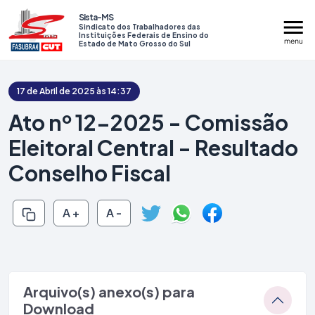
Sista-MS
Sindicato dos Trabalhadores das
Instituições Federais de Ensino do
Estado de Mato Grosso do Sul
17 de Abril de 2025 às 14:37
Ato nº 12-2025 - Comissão
Eleitoral Central - Resultado
Institucional
Conselho Fiscal
Serviços
A +
A -
Assembleias
Mídias
Prestação de Contas
Arquivo(s) anexo(s) para
Contato
Download