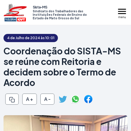
Sista-MS
Sindicato dos Trabalhadores das
Instituições Federais de Ensino do
Estado de Mato Grosso do Sul
4 de Julho de 2024 às 10:01
Coordenação do SISTA-MS
se reúne com Reitoria e
Institucional
decidem sobre o Termo de
Serviços
Acordo
Assembleias
A +
A -
Mídias
Prestação de Contas
Contato