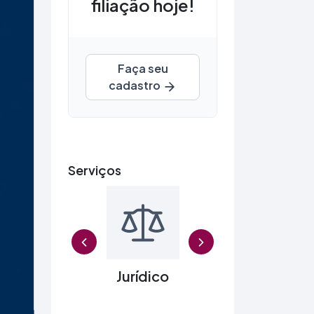
filiação hoje!
Faça seu
cadastro
Serviços
Previ
nios
Jurídico
Agendame