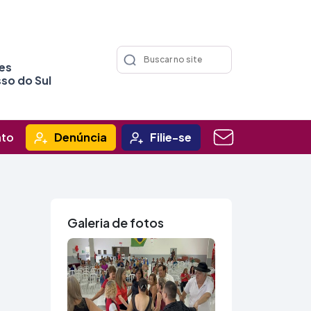
ões
so do Sul
ato
Denúncia
Filie-se
Galeria de fotos