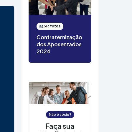
513 fotos
Confraternização
dos Aposentados
2024
Não é sócio?
Faça sua