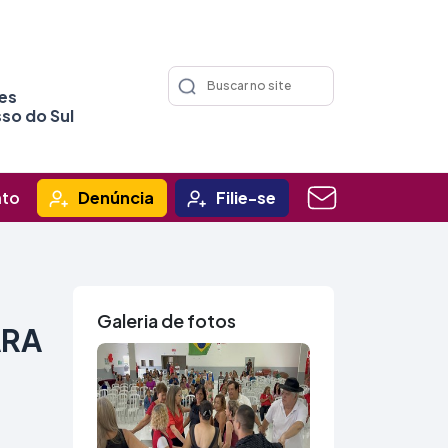
ões
so do Sul
ato
Denúncia
Filie-se
Galeria de fotos
ARA