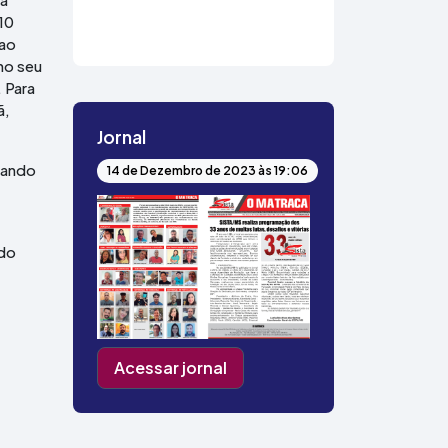
10
 ao
no seu
 Para
ã,
Jornal
xando
14 de Dezembro de 2023 às 19:06
 do
Acessar jornal