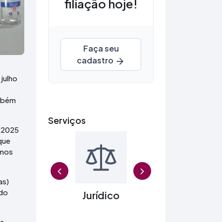
filiação hoje!
Faça seu
cadastro
julho
ambém
Serviços
e 2025
que
rmos
Previ
as)
 do
nios
Jurídico
Agendame
la