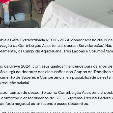
bleia Geral Extraordinária Nº 001/2024, convocada no dia 19 de 
ovação da Contribuição Assistencial dos(as) Servidores(as) Não
taneamente, os Campi de Aquidauana, Três Lagoas e Corumbá t
io da Greve 2024, com seus ganhos financeiros para os anos d
ão surgir no decorrer das discussões nos Grupos de Trabalhos 
imento de Saberes e Competência, e a possibilidade de esta
 redução salarial.
ois por cento) de desconto como Contribuição Assistencial dos(
ica conforme o entendimento do STF – Supremo Tribunal Federal
Convê
 período negocial estar fazendo esses descontos.
fícil tema para discussão e aprovação, pois sempre preza pe