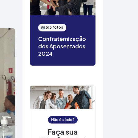
513 fotos
Confraternização
dos Aposentados
2024
Não é sócio?
Faça sua