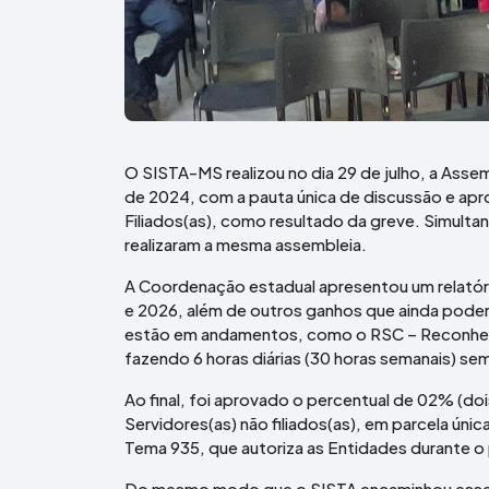
O SISTA-MS realizou no dia 29 de julho, a Assem
de 2024, com a pauta única de discussão e apr
Filiados(as), como resultado da greve. Simul
realizaram a mesma assembleia.
A Coordenação estadual apresentou um relatór
e 2026, além de outros ganhos que ainda poder
estão em andamentos, como o RSC – Reconhec
fazendo 6 horas diárias (30 horas semanais) sem
Ao final, foi aprovado o percentual de 02% (d
Servidores(as) não filiados(as), em parcela ún
Tema 935, que autoriza as Entidades durante o
Do mesmo modo que o SISTA encaminhou esse di